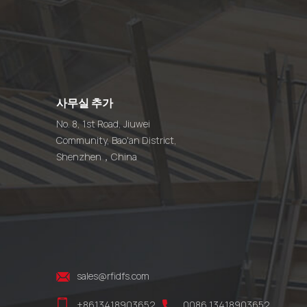
사무실 추가
No. 8, 1st Road, Jiuwei
Community, Bao'an District,
Shenzhen，China
sales@rfidfs.com
+8613418903652
0086 13418903652