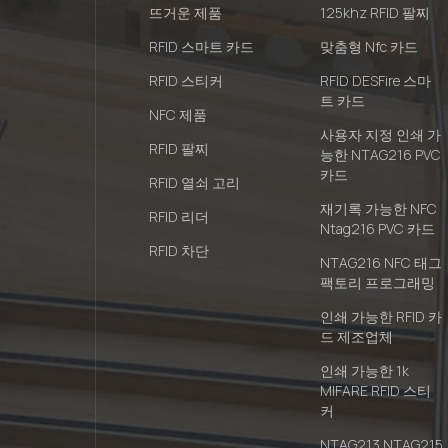
뜨거운 제품
125khz RFID 팔찌
RFID 스마트 카드
맞춤형 Nfc 카드
RFID 스티커
RFID DESFire 스마
트 카드
NFC 제품
사용자 지정 인쇄 가
RFID 팔찌
능한 NTAG216 PVC
카드
RFID 열쇠 고리
재기록 가능한 NFC
RFID 리더
Ntag216 PVC 카드
RFID 차단
NTAG216 NFC 태그
팩토리 프로그래밍
인쇄 가능한 RFID 카
드 제조업체
인쇄 가능한 1k
MIFARE RFID 스티
커
NTAG213 NTAG215