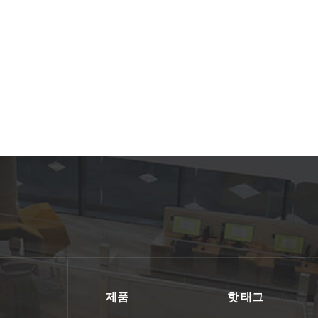
제품
핫 태그