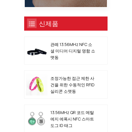
신제품
관례 13.56MHz NFC 소
셜 미디어 디지털 명함 소
맷동
조정가능한 접근 제한 사
건을 위한 수동적인 RFID
실리콘 소맷동
13.56MHz QR 코드 메탈
에지 에폭시 NFC 스마트
도그 ID 태그