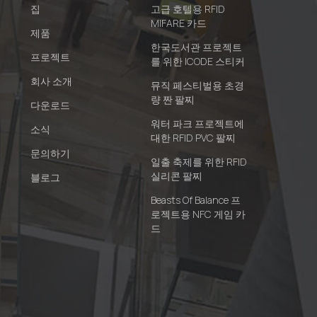
집
고급 호텔용 RFID
MIFARE 카드
제품
한국도서관 프로젝트
프로젝트
를 위한 ICODE 스티커
회사 소개
뮤직 페스티벌용 초경
량 짠 팔찌
다운로드
워터 파크 프로젝트에
소식
대한 RFID PVC 팔찌
문의하기
일출 축제를 위한 RFID
실리콘 팔찌
블로그
Beasts Of Balance 프
로젝트용 NFC 게임 카
드