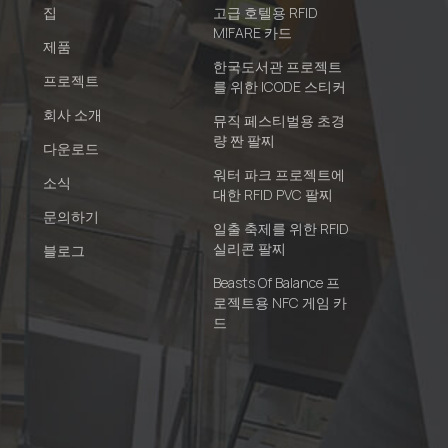
집
고급 호텔용 RFID
MIFARE 카드
제품
한국도서관 프로젝트
프로젝트
를 위한 ICODE 스티커
회사 소개
뮤직 페스티벌용 초경
량 짠 팔찌
다운로드
워터 파크 프로젝트에
소식
대한 RFID PVC 팔찌
문의하기
일출 축제를 위한 RFID
실리콘 팔찌
블로그
Beasts Of Balance 프
로젝트용 NFC 게임 카
드