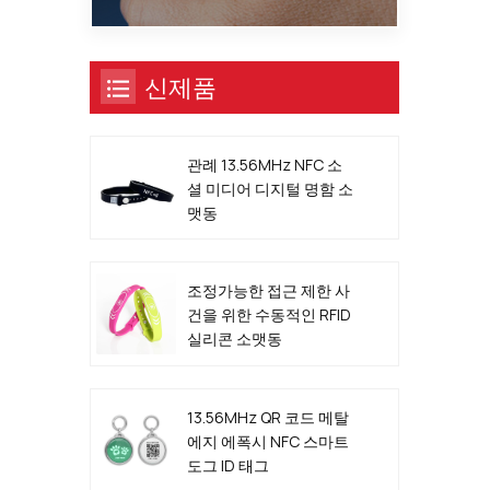
신제품
관례 13.56MHz NFC 소
셜 미디어 디지털 명함 소
맷동
조정가능한 접근 제한 사
건을 위한 수동적인 RFID
실리콘 소맷동
13.56MHz QR 코드 메탈
에지 에폭시 NFC 스마트
도그 ID 태그