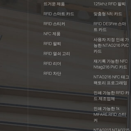
뜨거운 제품
125khz RFID 팔찌
RFID 스마트 카드
맞춤형 Nfc 카드
RFID 스티커
RFID DESFire 스마
트 카드
NFC 제품
사용자 지정 인쇄 가
RFID 팔찌
능한 NTAG216 PVC
카드
RFID 열쇠 고리
재기록 가능한 NFC
RFID 리더
Ntag216 PVC 카드
RFID 차단
NTAG216 NFC 태그
팩토리 프로그래밍
인쇄 가능한 RFID 카
드 제조업체
인쇄 가능한 1k
MIFARE RFID 스티
커
NTAG213 NTAG215