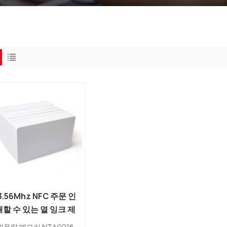
3.56Mhz NFC 주문 인
쇄할 수 있는 열 잉크 제
트 백색 재기록 가능한
대용량 메모리 NTAG216