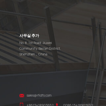
사무실 추가
No. 8, 1st Road, Jiuwei
Community, Bao'an District,
Shenzhen，China
sales@rfidfs.com
+8613418903652
0086 13418903652