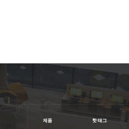
제품
핫 태그