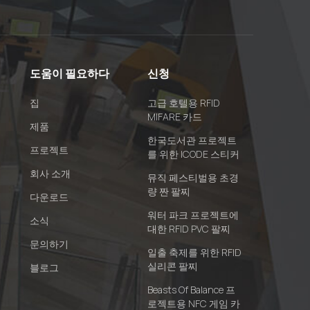
도움이 필요하다
신청
집
고급 호텔용 RFID
MIFARE 카드
제품
한국도서관 프로젝트
프로젝트
를 위한 ICODE 스티커
회사 소개
뮤직 페스티벌용 초경
량 짠 팔찌
다운로드
워터 파크 프로젝트에
소식
대한 RFID PVC 팔찌
문의하기
일출 축제를 위한 RFID
실리콘 팔찌
블로그
Beasts Of Balance 프
로젝트용 NFC 게임 카