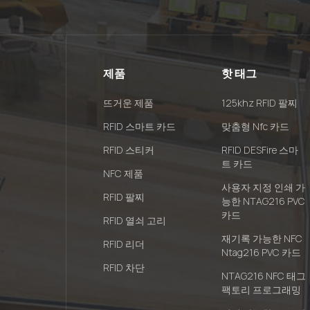
제품
핫 태그
뜨거운 제품
125khz RFID 팔찌
RFID 스마트 카드
맞춤형 Nfc 카드
RFID 스티커
RFID DESFire 스마
트 카드
NFC 제품
사용자 지정 인쇄 가
RFID 팔찌
능한 NTAG216 PVC
카드
RFID 열쇠 고리
재기록 가능한 NFC
RFID 리더
Ntag216 PVC 카드
RFID 차단
NTAG216 NFC 태그
팩토리 프로그래밍