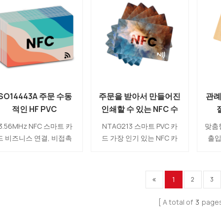
락처 정보를 공유하세요.
인코딩할 수 있는 다양한 용
접 
부에 NFC 칩이 있어 연락
량의 NFC 칩이 내부에 있습
8
처를 저장할 수 있고 다른
니다. 이것은 인기 있는 디
NT
사람들이 빠르게 스캔하고
지털 명함이자 현재 시장에
은 
찾을 수 있는 소셜 미디어
서 자신을 보여줄 수 있는
계정은 인생에서 재미있는
새로운 방법입니다.
카드가 될 수 있습니다!
ISO14443A 주문 수동
주문을 받아서 만들어진
관례 
적인 HF PVC
인쇄할 수 있는 NFC 수
3.56MHz NFC 스마트
동적인 13.56MHz
NT
3.56MHz NFC 스마트 카
NTAG213 스마트 PVC 카
맞춤형
카드 제조자
NTAG213 똑똑한 PVC
드 비즈니스 연결, 비접촉
드 가장 인기 있는 NFC 카
출입
카드 제조자
제, 발권, 액세스 제어, 마
드여야 합니다. NTAG213
확인
케팅, 광고 등과 같은 다양
은 시장에서 사용하기 쉽고
함, 
한 애플리케이션에 사용할
일반적인 칩입니다. URL 공
등 다
1
2
3
수 있습니다. NFC 기술은
유, 게임, 소셜 미디어 정보
되는
우 성숙했으며 앞으로 우
연결에 사용할 수 있습니다.
A total of
3
page
와 더 관련이 있을 것입니
다.