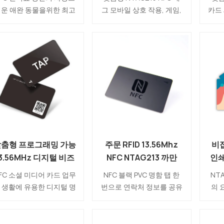
그
를 인쇄했습니다
운 애완 동물을위한 최고
그 모바일 상호 작용, 게임,
카드
의 선물입니다. 우리 중 누
제품 인증, 마케팅, 스마트
번 프
구도 애완동물이 사라지고
홈 통합 등에 광범위하게 적
는 RF
시는 돌아오지 않는 고통
용할 수 있습니다.
Ide
을 상상할 수 없습니다. 이
NTAG215 NFC 태그는 대
다.
러한 상황을 피하기 위해
용량 메모리, 호환성, 읽기/
존의
FC 도그 태그는 동물을 보
쓰기 기능, 빠른 데이터 전
기록
하고 다시 따뜻한 집으로
송 및 수동 비접촉식 작동을
카드
아갈 수 있는 기회를 제공
통해 다양한 산업 및 응용
이트하
하는 좋은 방법이 됩니다!
분야에서 대화형의 매력적
연성
인 사용자 경험을 만들기 위
어, 
한 강력한 솔루션을 제공합
즈니
맞춤형 프로그래밍 가능
주문 RFID 13.56Mhz
비
니다.
3.56MHz 디지털 비즈
NFC NTAG213 까만
인쇄
니스 NFC 소셜 미디어
PVC 명함 제조자
NTA
FC 소셜 미디어 카드 업무
NFC 블랙 PVC 명함 탭 한
NTA
카드 제조업체
 생활에 유용한 디지털 명
번으로 연락처 정보를 공유
의 
입니다. 당신은 당신의 자
할 수 있습니다. 전화 번호,
인쇄
을 인코딩 할 수 있습니다
이메일 주소, 위치, 웹 사이
스 
개인 정보 및 탭 한 번으로
트 등과 같은 자신의 정보를
위해 