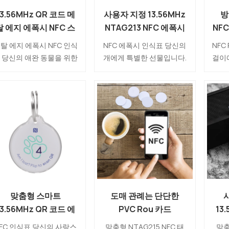
13.56MHz QR 코드 메
사용자 지정 13.56MHz
방
탈 에지 에폭시 NFC 스
NTAG213 NFC 에폭시
NFC
마트 도그 ID 태그
디지털 스마트 인식표
탈 에지 에폭시 NFC 인식
NFC 에폭시 인식표 당신의
NFC
제조업체
 당신의 애완 동물을 위한
개에게 특별한 선물입니다.
걸이에
별한 선물이 될 수 있습니
그것은 방수 및 내구성입니
하고 
다! 그것은 애완 동물 소유
다. 다른 사람들은 칩이나
방수 
 연락처에 쉽고 빠른 액세
qr 코드를 스캔하기만 하면
견이 
스를 제공하고 잃어버린
귀하의 정보를 찾고 집으로
개/고양이가 곧 집으로 돌
돌아오는 개를 도울 수 있습
갈 수 있도록 도와줍니다.
니다.
우리와 채팅하십시오!
맞춤형 스마트
도매 관례는 단단한
13.56MHz QR 코드 에
PVC Rou 카드
13
폭시 NFC 애완견 ID 태
NTAG215 NFC 꼬리표
기록
FC 인식표 당신의 사랑스
맞춤형 NTAG215 NFC 태
맞춤