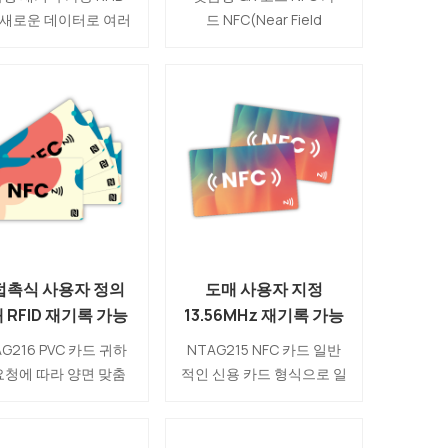
조업체
NFC 카드 제조업체
 새로운 데이터로 여러
드 NFC(Near Field
로그래밍하고 쓸 수 있
Communication) 기능과
ID(Radio Frequency
QR 코드 기술을 결합한 일
ntification) 카드입니
종의 스마트 카드입니다.
 고정 데이터가 있는 기
NFC 칩과 QR 코드를 동일
 RFID 카드와 달리 재
한 카드에 통합하여 디지털
 가능한 RFID 카드는
비즈니스 거래를 위한 편리
에 저장된 정보를 업데
하고 다양한 솔루션을 제공
고 수정할 수 있는 유
합니다.
을 제공하며 액세스 제
무현금 결제, 디지털 비
스, 로열티 및 멤버십
접촉식 사용자 정의
도매 사용자 지정
에 널리 사용됩니다.
 RFID 재기록 가능
13.56MHz 재기록 가능
G216 PVC 명함 제
한 NFC 태그 RFID
G216 PVC 카드 귀하
NTAG215 NFC 카드 일반
조업체
NTAG215 카드 제조업
요청에 따라 양면 맞춤
적인 신용 카드 형식으로 일
체
가 가능합니다. 비즈니
상 생활뿐만 아니라 기업 부
생활의 즐거움을 높이기
문에서도 사용할 수 있습니
특별한 nfc 명함을 직
다. NTAG215 칩셋 덕분에