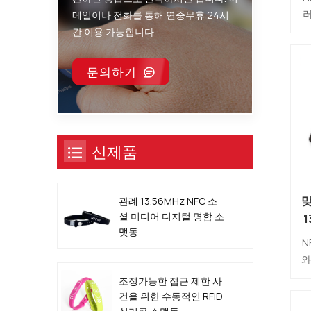
러
메일이나 전화를 통해 연중무휴 24시
간 이용 가능합니다.
다
문의하기
N
호
돌
신제품
관례 13.56MHz NFC 소
셜 미디어 디지털 명함 소
1
맷동
N
와
함
조정가능한 접근 제한 사
신
건을 위한 수동적인 RFID