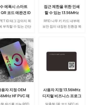
수 에폭시 스마트
접근 제한을 위한 인쇄
 QR 코드 애완견 ID
할 수 있는 13.56MHz
태그 제조업체
RFID MIFARE 나무로 되
 PET ID 태그 강아지 목
RFID 나무 키 카드 내부에
는 키 카드
 부착할 수 있는 간단
보안 칩이 내장된 친환경 목
견고한 NFC 칩입니다.
재로 호텔 키 카드나 출입
처리가 되어 있어 반려
통제용으로 많이 사용됩니
집으로 돌아갈 수 있도
다.N아름다울 뿐만 아니라
록 도와줍니다.
환경 보호에도 중요한 역할
을 합니다.
사용자 지정 OEM
사용자 지정 13.56MHz
.56MHz HF PVC 재
디지털 비즈니스 프로그
 가능 RFID 카드 제
래밍 가능한 QR 코드
형 재기록 가능 RFID
맞춤형 QR 코드 NFC 카