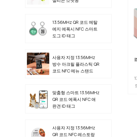
실리콘 소맷동
연
내
13.56MHz QR 코드 메탈
에지 에폭시 NFC 스마트
도그 ID 태그
사용자 지정 13.56MHz
방수 아크릴 플라스틱 QR
코드 NFC 메뉴 스탠드
1
1
맞춤형 스마트 13.56MHz
결
QR 코드 에폭시 NFC 애
완견 ID 태그
매
사용자 지정 13.56MHz
리
QR 코드 NFC 레스토랑