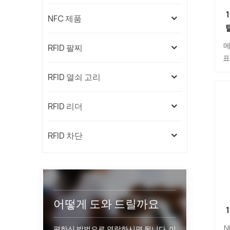
NFC 제품
메
RFID 팔찌
표
특
RFID 열쇠 고리
자
RFID 리더
아
RFID 차단
어떻게 도와 드릴까요
N
편하신 방법으로 연락하시면 됩니다. 이