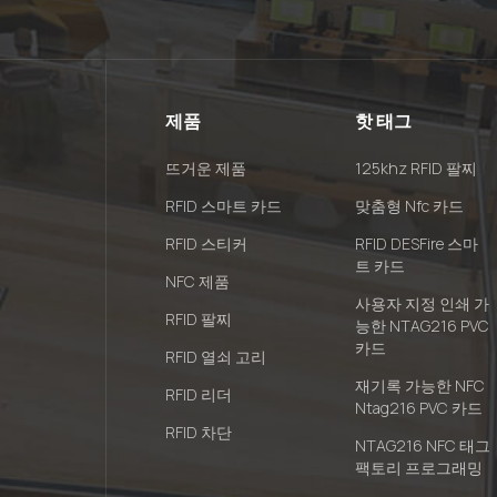
제품
핫 태그
뜨거운 제품
125khz RFID 팔찌
RFID 스마트 카드
맞춤형 Nfc 카드
RFID 스티커
RFID DESFire 스마
트 카드
NFC 제품
사용자 지정 인쇄 가
RFID 팔찌
능한 NTAG216 PVC
카드
RFID 열쇠 고리
재기록 가능한 NFC
RFID 리더
Ntag216 PVC 카드
RFID 차단
NTAG216 NFC 태그
팩토리 프로그래밍