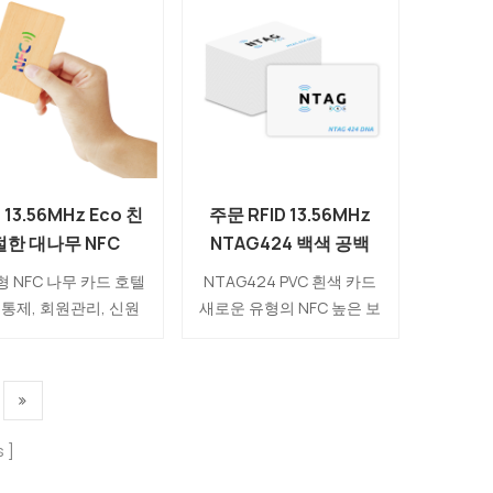
디자인할 수 있습니다.
NFC 카드는 예를 들어 디지
88바이트의 대용량 칩
털 비즈니스 정보 공유, 체
AG216을 사용하여 많
크인 기능, URL 및 소셜 미
정보를 쉽게 저장할 수
디어 정보b 연결 또는 게임
있습니다.
부문의 게임 데이터 저장에
매우 적합합니다.
13.56MHz Eco 친
주문 RFID 13.56MHz
절한 대나무 NFC
NTAG424 백색 공백
AG213 나무로 되는
PVC 카드 제조자
 NFC 나무 카드 호텔
NTAG424 PVC 흰색 카드
카드 제조자
통제, 회원관리, 신원
새로운 유형의 NFC 높은 보
, 무현금결제, 전자명
안 카드입니다. NTAG424
근태관리, 판촉, 이벤트
DNA 칩은 안전한 NFC 및
양한 분야에 널리 사용
IoT 애플리케이션에서 새
 친환경 목재로 제작되
로운 표준을 설정하여 보안
었습니다.
및 개인 정보 보호를 위한
s
최첨단 기능을 갖춘 새로운
NTAG DNA 칩 세대를 소개