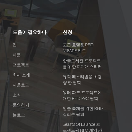
도움이 필요하다
신청
집
고급 호텔용 RFID
MIFARE 카드
제품
한국도서관 프로젝트
프로젝트
를 위한 ICODE 스티커
회사 소개
뮤직 페스티벌용 초경
량 짠 팔찌
다운로드
워터 파크 프로젝트에
소식
대한 RFID PVC 팔찌
문의하기
일출 축제를 위한 RFID
실리콘 팔찌
블로그
Beasts Of Balance 프
로젝트용 NFC 게임 카