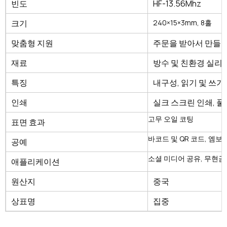
빈도
HF-13.56Mhz
크기
240×15×3mm, 8홀
맞춤형 지원
주문을 받아서 만들어진
재료
방수 및 친환경 실리
특징
내구성, 읽기 및 쓰기
인쇄
실크 스크린 인쇄, 풀
고무 오일 코팅
표면 효과
바코드 및 QR 코드, 엠보싱
공예
소셜 미디어 공유, 무현금
애플리케이션
원산지
중국
상표명
집중