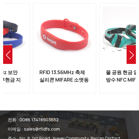
RFID 13.56MHz 축제
물 공원 현금 없는 지불
실리콘 MIFARE 소맷동
방수 NFC MIFARE
공장
13.56mhz RFID 실리콘
소맷동
전화 :
0086 13418903652
이메일 :
sales@rfidfs.com
주소 : No. 8, 1st Road, Jiuwei Community, Bao'an District,