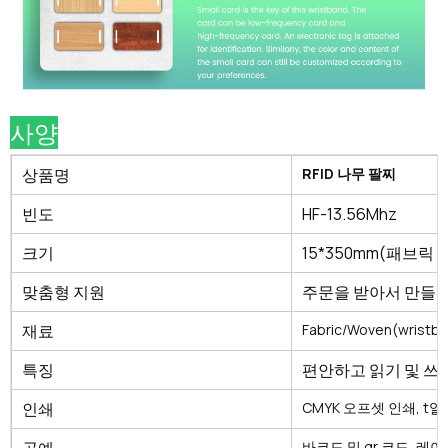
사양
상품명
RFID 나무 팔찌
빈도
HF-13.56Mhz
크기
15*350mm(패브릭 
맞춤형 지원
주문을 받아서 만들어진
재료
Fabric/Woven(wris
특징
편안하고 읽기 및 쓰
인쇄
CMYK 오프셋 인쇄, t
열
바코드 및 qr 코드, 레이