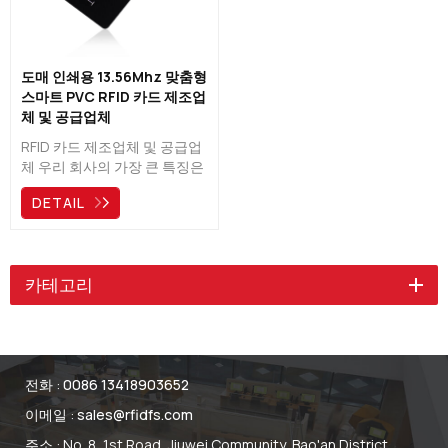
도매 인쇄용 13.56Mhz 맞춤형
스마트 PVC RFID 카드 제조업
체 및 공급업체
RFID 카드 제조업체 및 공급업
체 우리 회사의 가장 큰 특징은
우리는 항상 문의를 받고 최종
DETAIL
배송 프로세스가 우리의 통합
서비스라는 것입니다. 우리의
전문 기술은 10년 동안 성숙해
왔습니다.
카테고리
전화 :
0086 13418903652
이메일 :
sales@rfidfs.com
주소 : No. 8, 1st Road, Jiuwei Community, Bao'an District,