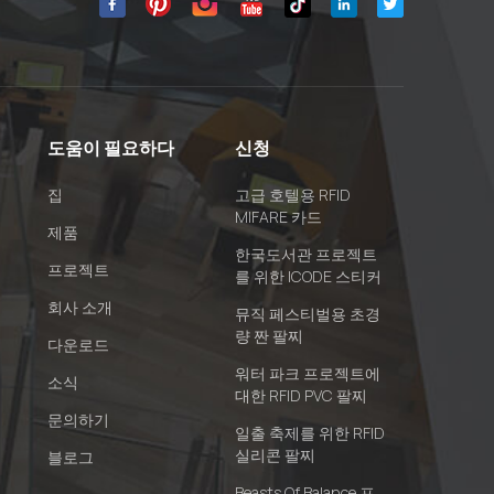
도움이 필요하다
신청
집
고급 호텔용 RFID
MIFARE 카드
제품
한국도서관 프로젝트
프로젝트
를 위한 ICODE 스티커
회사 소개
뮤직 페스티벌용 초경
량 짠 팔찌
다운로드
워터 파크 프로젝트에
소식
대한 RFID PVC 팔찌
문의하기
일출 축제를 위한 RFID
실리콘 팔찌
블로그
Beasts Of Balance 프