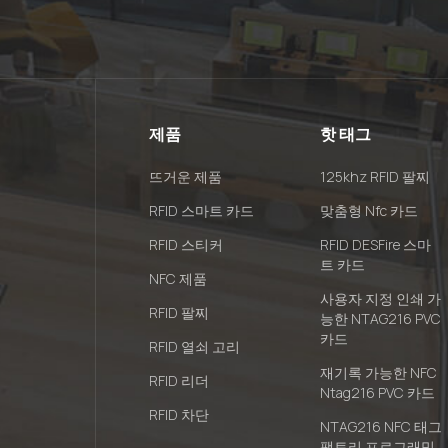
제품
핫 태그
뜨거운 제품
125khz RFID 팔찌
RFID 스마트 카드
맞춤형 Nfc 카드
RFID 스티커
RFID DESFire 스마
트 카드
NFC 제품
사용자 지정 인쇄 가
RFID 팔찌
능한 NTAG216 PVC
카드
RFID 열쇠 고리
재기록 가능한 NFC
RFID 리더
Ntag216 PVC 카드
RFID 차단
NTAG216 NFC 태그
팩토리 프로그래밍