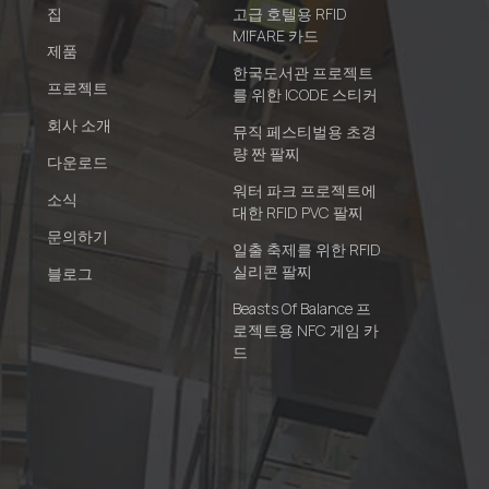
집
고급 호텔용 RFID
MIFARE 카드
제품
한국도서관 프로젝트
프로젝트
를 위한 ICODE 스티커
회사 소개
뮤직 페스티벌용 초경
량 짠 팔찌
다운로드
워터 파크 프로젝트에
소식
대한 RFID PVC 팔찌
문의하기
일출 축제를 위한 RFID
실리콘 팔찌
블로그
Beasts Of Balance 프
로젝트용 NFC 게임 카
드