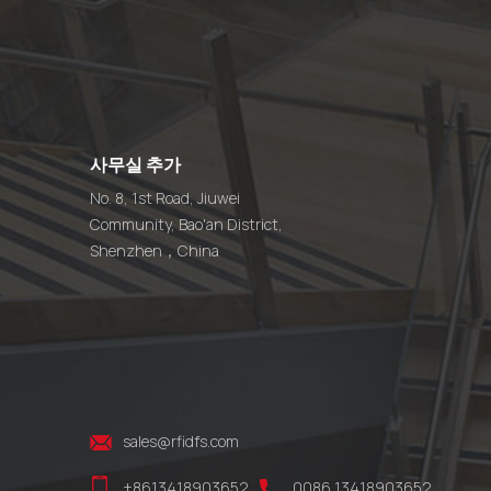
사무실 추가
No. 8, 1st Road, Jiuwei
Community, Bao'an District,
Shenzhen，China
sales@rfidfs.com
+8613418903652
0086 13418903652