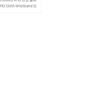
3.56Mhz RFID 탄력 있
FID Cloth Wristband 또
는 소맷동
 RFID Nylon Wristbabd
고도 하는 이 제품은 폴리
에스터로 만들어졌으며
FID 칩이 내장되어 있습니
다. 착용하는 것이 매우 편
리합니다.