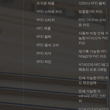
뜨거운 제품
125khz RFID 팔찌
RFID 스마트 카드
맞춤형 Nfc 카드
RFID 스티커
RFID DESFire 스마
트 카드
NFC 제품
사용자 지정 인쇄 가
RFID 팔찌
능한 NTAG216 PVC
카드
RFID 열쇠 고리
재기록 가능한 NFC
RFID 리더
Ntag216 PVC 카드
RFID 차단
NTAG216 NFC 태그
팩토리 프로그래밍
인쇄 가능한 RFID 카
드 제조업체
인쇄 가능한 1k
MIFARE RFID 스티
커
NTAG213 NTAG215