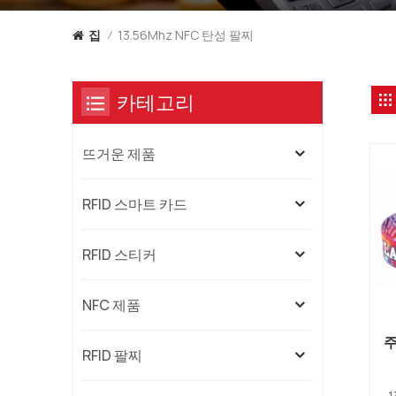
13.56Mhz NFC 탄성 팔찌
집
/
카테고리
뜨거운 제품
RFID 스마트 카드
RFID 스티커
NFC 제품
RFID 팔찌
1